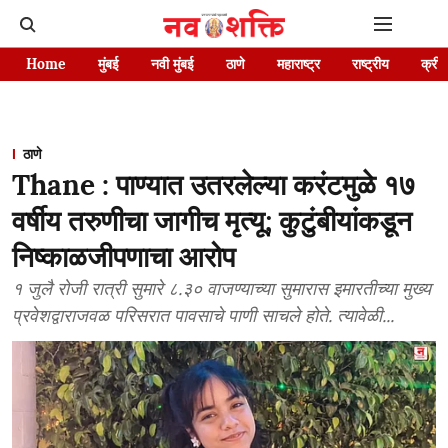
Home
मुंबई
नवी मुंबई
ठाणे
महाराष्ट्र
राष्ट्रीय
क्रीड
ठाणे
Thane : पाण्यात उतरलेल्या करंटमुळे १७
वर्षीय तरुणीचा जागीच मृत्यू; कुटुंबीयांकडून
निष्काळजीपणाचा आरोप
१ जुलै रोजी रात्री सुमारे ८.३० वाजण्याच्या सुमारास इमारतीच्या मुख्य
प्रवेशद्वाराजवळ परिसरात पावसाचे पाणी साचले होते. त्यावेळी...