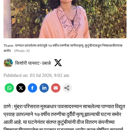
Thane : पाण्यात उतरलेल्या करंटमुळे १७ वर्षीय तरुणीचा जागीच मृत्यू; कुटुंबीयांकडून निष्काळजीपणाचा
आरोप
(Photo -X)
किशोरी घायवट-उबाळे
Published on
:
03 Jul 2026, 9:02 am
ठाणे : मुंब्रा परिसरात मुसळधार पावसादरम्यान साचलेल्या पाण्यात विद्युत
प्रवाह उतरल्याने १७ वर्षीय तरुणीचा दुर्दैवी मृत्यू झाल्याची घटना समोर
आली आहे. या घटनेनंतर संतप्त कुटुंबीयांनी वीज वितरण कंपनीच्या
निष्काळजीपणामुळेच हा प्रकार घडल्याचा आरोप करत दोषींवर कारवाई