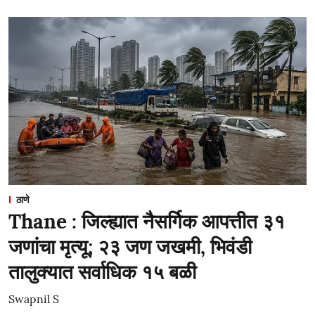
ठाणे
Thane : जिल्ह्यात नैसर्गिक आपत्तीत ३१
जणांचा मृत्यू; २३ जण जखमी, भिवंडी
तालुक्यात सर्वाधिक १५ बळी
Swapnil S