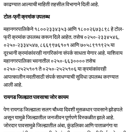
काढण्यात आल्याची माहिती तहसील विभागाने दिली आहे.
टोल-फ्री क्रमांक उपलब्ध
महानगरपालिकेने १८००२३३४३५३ आणि १८००२६७३८९८ हे टोल-
फ्री क्रमांक उपलब्ध करून दिले आहेत. तसेच ०२५०-२३३४५४६,
०२५०-२३३४५४७, ८६६९९७६१०१ आणि ७०५८९११९२५ या
दूरध्वनी क्रमांकांवरही नागरिकांना संपर्क साधता येणार आहे. याशिवाय
महानगरपालिका भवनातील ०२५०-६६३०००० तसेच
०२५०-२५२५१०१ ते ०२५०-२५२५१०६ या क्रमांकांवरही
आपत्कालीन मदतीसाठी संपर्क साधण्याची सुविधा उपलब्ध करण्यात
आली आहे.
रायगड जिल्ह्यात पावसाचा जोर कायम
पेण रायगड जिल्ह्याला सलग चौथ्या दिवशी मुसळधार पावसाने झोडपले
असून यामुळे जिल्ह्यातील जनजीवन पूर्णपणे विस्कळीत झाले आहे.
जोरदार पावसामुळे जिल्ह्यातील अंबा, कुंडलिका आणि पाताळगंगा या