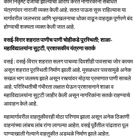
कामे निकृष्ट दर्जाची झाल्याचा आरोप करत नागरिकांनी संबंधित
यंत्रणांवर नाराजी व्यक्त केली आहे. सतत पाऊस सुरू राहिल्यास या
मार्गावरील जलभराव आणि भूस्खलनाचा धोका वाढून वाहतूक पूर्णपणे बंद
होण्याची शक्यता व्यक्त केली जात आहे.
वसई-विरार शहरात पाणीच पाणी चोहीकडे पूरस्थिती; शाळा-
महाविद्यालयांना सुट्टी, प्रशासकीय यंत्रणा सतर्क
वसई : वसई-विरार शहरात सलग पाचव्या दिवशीही पावसाचा जोर कायम
असून शहरात पूरस्थिती निर्माण झाली आहे. मुसळधार पावसामुळे अनेक
सखल भाग जलमय झाले असून रस्त्यांवर मोठ्या प्रमाणात पाणी साचले
आहे. परिस्थितीची गंभीरता लक्षात घेऊन प्रशासनाने शाळा व
महाविद्यालयांना सुट्टी जाहीर केली असून नागरिकांना सतर्क राहण्याचे
आवाहन केले आहे.
महामार्गावरील वाहतुकीवरही मोठा परिणाम झाला असून अनेक ठिकाणी
वाहनांच्या लांबच लांब रांगा लागल्या आहेत. वसई पूर्वेतील पांढतारा पूल
पाण्याखाली गेल्याने वाहतुकीत अडथळे निर्माण झाले आहेत.