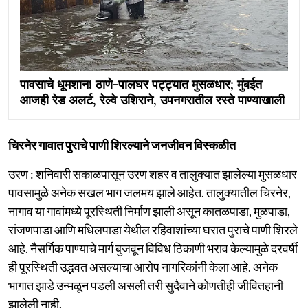
पावसाचे धूमशान! ठाणे-पालघर पट्ट्यात मुसळधार; मुंबईत
आजही रेड अलर्ट, रेल्वे उशिराने, उपनगरातील रस्ते पाण्याखाली
चिरनेर गावात पुराचे पाणी शिरल्याने जनजीवन विस्कळीत
उरण : शनिवारी सकाळपासून उरण शहर व तालुक्यात झालेल्या मुसळधार
पावसामुळे अनेक सखल भाग जलमय झाले आहेत. तालुक्यातील चिरनेर,
नागाव या गावांमध्ये पूरस्थिती निर्माण झाली असून कातळपाडा, मुळपाडा,
रांजणपाडा आणि मधिलपाडा येथील रहिवाशांच्या घरात पुराचे पाणी शिरले
आहे. नैसर्गिक पाण्याचे मार्ग बुजवून विविध ठिकाणी भराव केल्यामुळे दरवर्षी
ही पूरस्थिती उद्भवत असल्याचा आरोप नागरिकांनी केला आहे. अनेक
भागात झाडे उन्मळून पडली असली तरी सुदैवाने कोणतीही जीवितहानी
झालेली नाही.