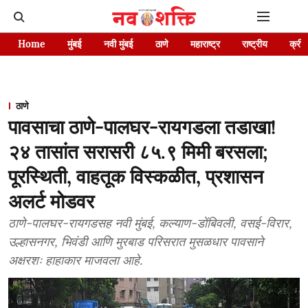
Home
मुंबई
नवी मुंबई
ठाणे
महाराष्ट्र
राष्ट्रीय
क्रीड
ठाणे
पावसाचा ठाणे-पालघर-रायगडला तडाखा!
२४ तासांत सरासरी ८५.९ मिमी बरसला;
पूरस्थिती, वाहतूक विस्कळीत, प्रशासन
अलर्ट मोडवर
ठाणे-पालघर-रायगडसह नवी मुंबई, कल्याण-डोंबिवली, वसई-विरार,
उल्हासनगर, भिवंडी आणि मुरबाड परिसरात मुसळधार पावसाने
अक्षरशः हाहाकार माजवला आहे.