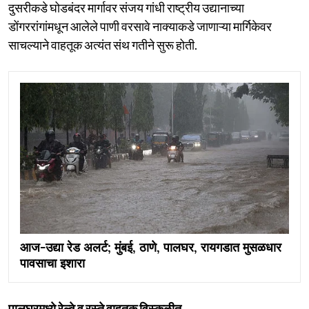
दुसरीकडे घोडबंदर मार्गावर संजय गांधी राष्ट्रीय उद्यानाच्या
डोंगररांगांमधून आलेले पाणी वरसावे नाक्याकडे जाणाऱ्या मार्गिकेवर
साचल्याने वाहतूक अत्यंत संथ गतीने सुरू होती.
आज-उद्या रेड अलर्ट; मुंबई, ठाणे, पालघर, रायगडात मुसळधार
पावसाचा इशारा
पालघरमध्ये रेल्वे व रस्ते वाहतूक विस्कळीत