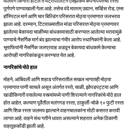
मालवण किनारा हॉटेल ते मेट्रोपॉलिटन एक्झोकेम कंपनीपर्यंतचा रस्ता
पूर्णपणे पाण्याखाली गेला आहे. तसेच वंदे मातरम् उद्यान, सर्व्हिस रोड, एम्स
हॉस्पिटल मार्ग आणि चार बिल्डिंग परिसरात मोठ्या प्रमाणात जलभराव
झाला आहे. दरम्यान, टिटवाळ्यातील मांडा परिसरात मोठ्या प्रमाणावर
झालेल्या बेकायदा चाळींच्या बांधकामासाठी करण्यात आलेल्या भरावामुळे
पाण्याचे नैसर्गिक मार्ग बंद झाल्याचा गंभीर आरोप स्थानिकांनी केला आहे.
भूमाफियांनी नैसर्गिक जलप्रवाह अडवून बेकायदा बांधकामे केल्याचा
आरोपही नागरिकांकडून करण्यात येत आहे.
नागरिकांचे मोठे हाल
मोहने, आंबिवली आणि शहाड परिसरातील सखल भागातही मोठ्या
प्रमाणात पाणी साचले असून अंतर्गत रस्ते, चाळी, झोपडपट्टया आणि
खाडीकिनारी वसलेल्या वस्त्यांमध्ये पाणी शिरल्याने नागरिकांचे मोठे हाल
होत आहेत. कल्याण पूर्वेतील मलंगगड रस्ता, ठाकुर्ली-चोळे ९० फुटी रस्ता
आणि शिळ रस्ता जलमय झाल्याने वाहनचालकांना मोठी कसरत करावी
लागत आहे. वाहने संथ गतीने धावत असल्याने शहरात अनेक ठिकाणी
वाहतूककोंडी झाली आहे.