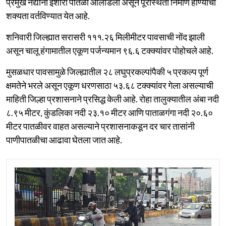
प्रमुख नद्यांनी इशारा पातळी ओलांडली असून पूरस्थिती निर्माण होण्याची
शक्यता वर्तविण्यात येत आहे.
शनिवारी जिल्ह्यात सरासरी १११.२६ मिलीमीटर पावसाची नोंद झाली
असून चालू हंगामातील एकूण पर्जन्यमान ९६.६ टक्क्यांवर पोहोचले आहे.
मुसळधार पावसामुळे जिल्ह्यातील २८ लघुप्रकल्पांपैकी ५ प्रकल्प पूर्ण
क्षमतेने भरले असून एकूण धरणसाठा ५३.६८ टक्क्यांवर गेला असल्याची
माहिती जिल्हा प्रशासनाने प्रसिद्ध केली आहे. रोहा तालुक्यातील अंबा नदी
८.९५ मीटर, कुंडलिका नदी २३.१० मीटर आणि पाताळगंगा नदी २०.६०
मीटर पातळीवर वाहत असल्याने प्रशासनाकडून दर चार तासांनी
पाणीपातळीचा आढावा घेतला जात आहे.