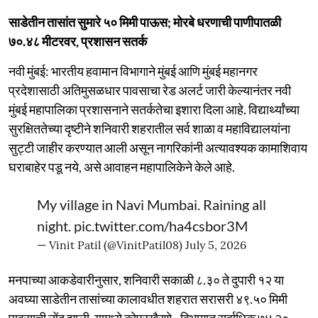
साडेतीन तासांत सुमारे ५० मिमी पाऊस; मोरबे धरणाची पाणीपातळी
७०.४८ मीटरवर, प्रशासन सतर्क
नवी मुंबई: भारतीय हवामान विभागाने मुंबई आणि मुंबई महानगर
प्रदेशासाठी अतिमुसळधार पावसाचा रेड अलर्ट जारी केल्यानंतर नवी
मुंबई महापालिका प्रशासनाने सतर्कतेचा इशारा दिला आहे. विद्यार्थ्यांच्या
सुरक्षिततेच्या दृष्टीने शनिवारी शहरातील सर्व शाळा व महाविद्यालयांना
सुट्टी जाहीर करण्यात आली असून नागरिकांनी अत्यावश्यक कामाशिवाय
घराबाहेर पडू नये, असे आवाहन महापालिकेने केले आहे.
My village in Navi Mumbai. Raining all
night.
pic.twitter.com/ha4csbor3M
— Vinit Patil (@VinitPatil08)
July 5, 2026
मनपाच्या आकडेवारीनुसार, शनिवारी सकाळी ८.३० ते दुपारी १२ या
अवघ्या साडेतीन तासांच्या कालावधीत शहरात सरासरी ४९.५० मिमी
पावसाची नोंद झाली. यामध्ये कोपरखैरणे - विभागात सर्वाधिक ७४.२० -