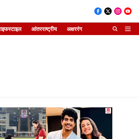
ाइफस्टाइल
आंतरराष्ट्रीय
अक्षररंग