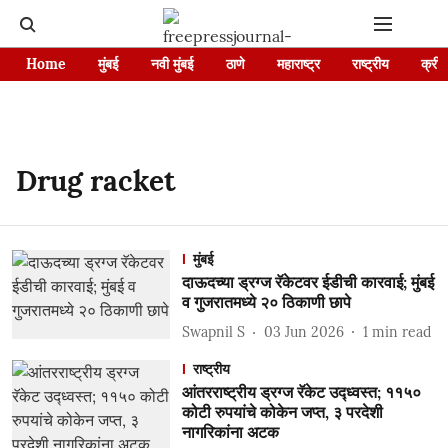
Home
मुंबई
नवी मुंबई
ठाणे
महाराष्ट्र
राष्ट्रीय
क्रीड
Drug racket
मुंबई
दाऊदच्या ड्रग्ज रॅकेटवर ईडीची कारवाई; मुंबई
व गुजरातमध्ये २० ठिकाणी छापे
Swapnil S
03 Jun 2026
1
min read
राष्ट्रीय
आंतरराष्ट्रीय ड्रग्ज रॅकेट उद्ध्वस्त; ११५०
कोटी रुपयांचे कोकेन जप्त, ३ परदेशी
नागरिकांना अटक