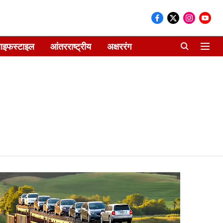
ाइफस्टाइल
आंतरराष्ट्रीय
अक्षररंग