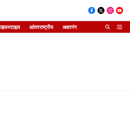
ाइफस्टाइल
आंतरराष्ट्रीय
अक्षररंग