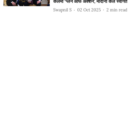
कलमी ‘प्लॅन ऑफ अ‍ॅक्शन’, मोदींनी केले स्वागत
Swapnil S
02 Oct 2025
2
min read