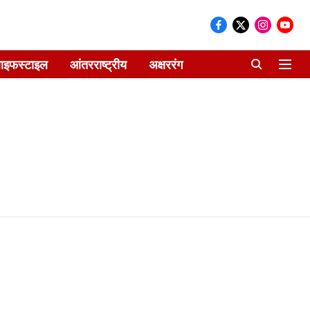
ाइफस्टाइल
आंतरराष्ट्रीय
अक्षररंग