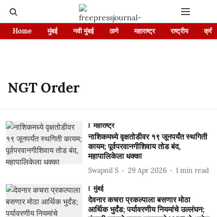
Home
मुंबई
नवी मुंबई
ठाणे
महाराष्ट्र
राष्ट्रीय
क्रीड
NGT Order
महाराष्ट्र
नाशिकमध्ये वृक्षतोडीवर १९ जूनपर्यंत स्थगिती
कायम; पूर्वपरवानगीशिवाय तोड बंद,
महापालिकेला धक्का
Swapnil S
29 Apr 2026
1
min read
मुंबई
देवनार कचरा प्रकल्पाला बसणार मोठा
आर्थिक भुर्दंड; पर्यावरणीय नियमांचे उल्लंघन;