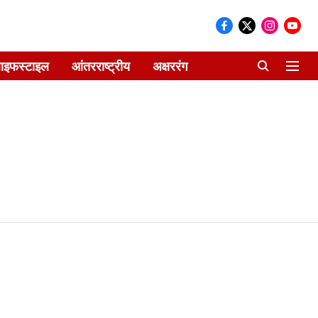
ाइफस्टाइल
आंतरराष्ट्रीय
अक्षररंग