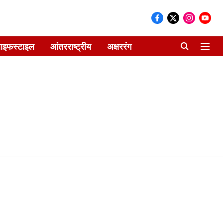
ाइफस्टाइल
आंतरराष्ट्रीय
अक्षररंग