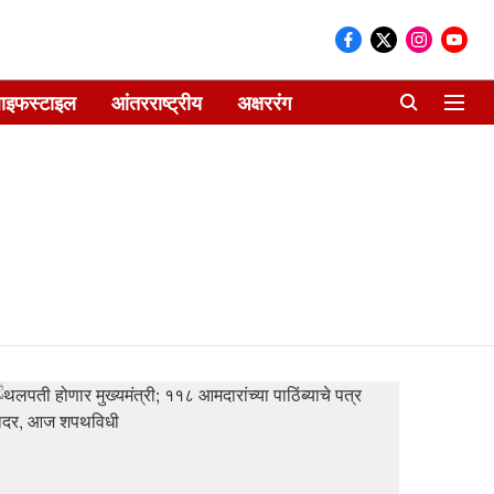
ाइफस्टाइल
आंतरराष्ट्रीय
अक्षररंग