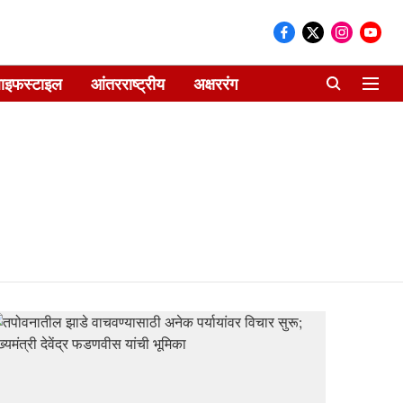
ाइफस्टाइल
आंतरराष्ट्रीय
अक्षररंग