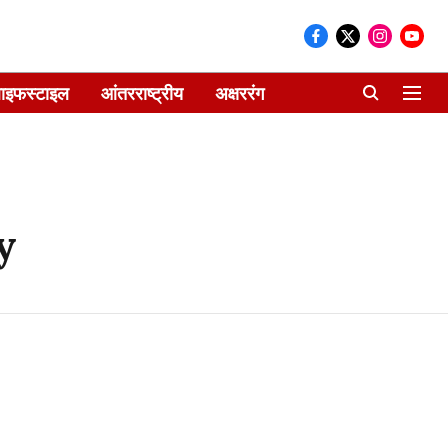
ाइफस्टाइल
आंतरराष्ट्रीय
अक्षररंग
y