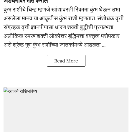
अडचणींवर मात कराल
कुंभ राशीचे चिन्ह म्हणजे खांद्यावरती रिकामा कुंभ घेऊन उभा
असलेला मानव या आकृतीस कुंभ राशी म्हणतात. संशोधक वृत्ती
संग्रहक वृत्ती ज्ञानपीपासा धारण शक्ती बुद्धीची प्रगल्भता
अलौकिक स्मरणशक्ती लोकोत्तर बुद्धिमत्ता वक्तृत्व परोपकार
असे श्रेष्ठ गुण कुंभ राशींच्या जातकांमध्ये आढळता ...
Read More