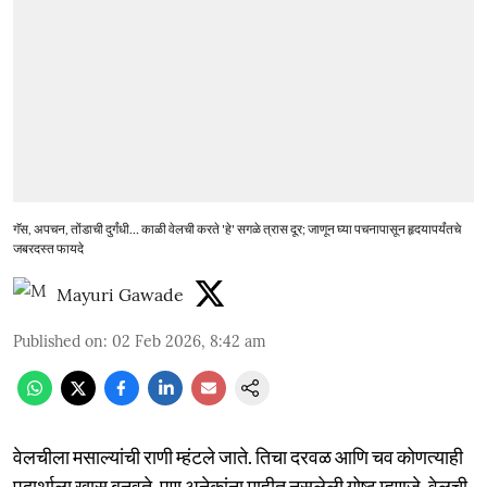
गॅस, अपचन, तोंडाची दुर्गंधी… काळी वेलची करते 'हे' सगळे त्रास दूर; जाणून घ्या पचनापासून हृदयापर्यंतचे
जबरदस्त फायदे
Mayuri Gawade
Published on
:
02 Feb 2026, 8:42 am
वेलचीला मसाल्यांची राणी म्हंटले जाते. तिचा दरवळ आणि चव कोणत्याही
पदार्थाला खास बनवते. पण अनेकांना माहीत नसलेली गोष्ट म्हणजे, वेलची