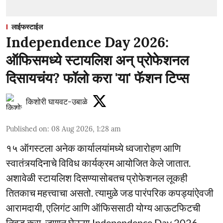
लाईफस्टाईल
Independence Day 2026:
ऑफिसमध्ये स्टायलिश अन् प्रोफेशनल
दिसायचंय? फॉलो करा 'या' फॅशन टिप्स
किशोरी घायवट-उबाळे
Published on
:
08 Aug 2026, 1:28 am
१५ ऑगस्टला अनेक कार्यालयांमध्ये ध्वजारोहण आणि
स्वातंत्र्यदिनाचे विविध कार्यक्रम आयोजित केले जातात.
अशावेळी स्टायलिश दिसण्यासोबतच प्रोफेशनल लूकही
तितकाच महत्त्वाचा असतो. त्यामुळे जड पारंपरिक कपड्यांऐवजी
आरामदायी, एलिगंट आणि ऑफिससाठी योग्य आऊटफिटची
निवड करा. जाणून घेऊया Independence Day 2026