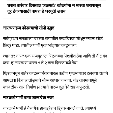
घरात वारंवार दिसतात जळमटं? कोळ्यांना न मारता घरापासून
दूर ठेवण्यासाठी वापरा हे घरगुती उपाय
नारळ सहज फोडण्याची सोपी पद्धत
सर्वप्रथम नारळाच्या वरच्या भागातील मऊ ठिपका शोधून त्याला छोटं
छिद्र पाडा. त्यातील पाणी एका भांड्यात काढून घ्या.
त्यानंतर नारळ एका मजबूत प्लास्टिकच्या पिशवीत ठेवा आणि ती नीट बंद
करा. हा नारळ साधारण १ ते २ तास फ्रिजमध्ये ठेवा.
फ्रिजमधून बाहेर काढल्यानंतर नारळ कठीण पृष्ठभागावर हलक्या हाताने
आपटावा किंवा हातोड्याने सौम्य आघात करावा. थंड तापमानामुळे
करवंटीवर ताण निर्माण झाल्याने नारळ तुलनेने सहज फुटतो.
नारळाचे पाणी वाया जाऊ देऊ नका
नारळाचे पाणी हे नैसर्गिक हायड्रेशन ड्रिंक मानले जाते. त्यामध्ये