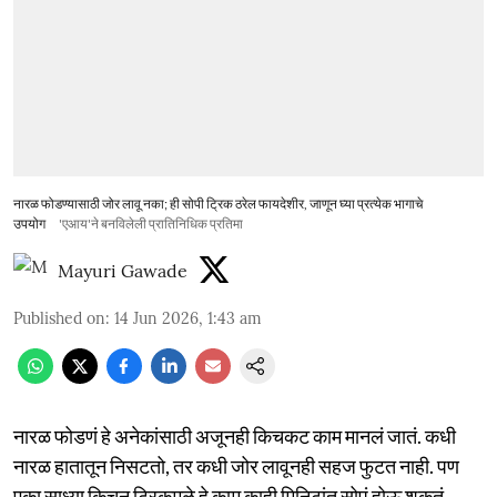
नारळ फोडण्यासाठी जोर लावू नका; ही सोपी ट्रिक ठरेल फायदेशीर, जाणून घ्या प्रत्येक भागाचे
उपयोग
'एआय'ने बनविलेली प्रातिनिधिक प्रतिमा
Mayuri Gawade
Published on
:
14 Jun 2026, 1:43 am
नारळ फोडणं हे अनेकांसाठी अजूनही किचकट काम मानलं जातं. कधी
नारळ हातातून निसटतो, तर कधी जोर लावूनही सहज फुटत नाही. पण
एका साध्या किचन ट्रिकमुळे हे काम काही मिनिटांत सोपं होऊ शकतं.