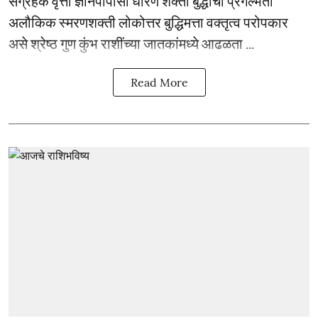
संग्रहक वृत्ती ज्ञानपीपासा धारण शक्ती बुद्धीची प्रगल्भता
अलौकिक स्मरणशक्ती लोकोत्तर बुद्धिमत्ता वक्तृत्व परोपकार
असे श्रेष्ठ गुण कुंभ राशींच्या जातकांमध्ये आढळता ...
Read More