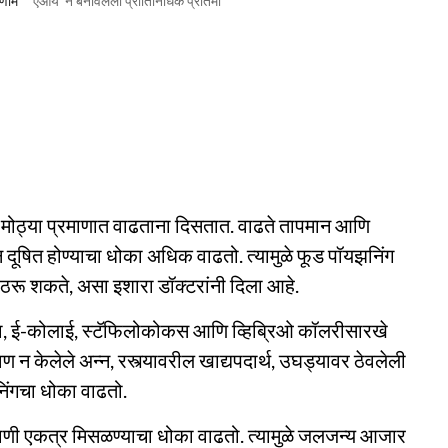
िणाम
'एआय' ने बनविलेली प्रातिनिधिक प्रतिमा
 मोठ्या प्रमाणात वाढताना दिसतात. वाढते तापमान आणि
्न दूषित होण्याचा धोका अधिक वाढतो. त्यामुळे फूड पॉयझनिंग
ठरू शकते, असा इशारा डॉक्टरांनी दिला आहे.
ोनेला, ई-कोलाई, स्टॅफिलोकोकस आणि व्हिब्रिओ कॉलरीसारखे
 न केलेले अन्न, रस्त्यावरील खाद्यपदार्थ, उघड्यावर ठेवलेली
निंगचा धोका वाढतो.
 पाणी एकत्र मिसळण्याचा धोका वाढतो. त्यामुळे जलजन्य आजार