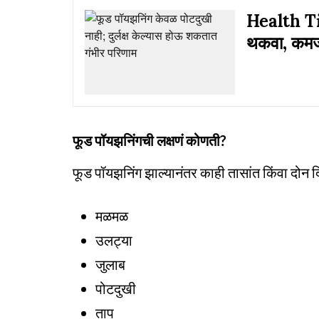
Health Tip
थकवा, कमजो
फूड पॉयझनिंगची लक्षणं कोणती?
फूड पॉयझनिंग झाल्यानंतर काही तासांत किंवा दोन दि
मळमळ
उलट्या
जुलाब
पोटदुखी
ताप