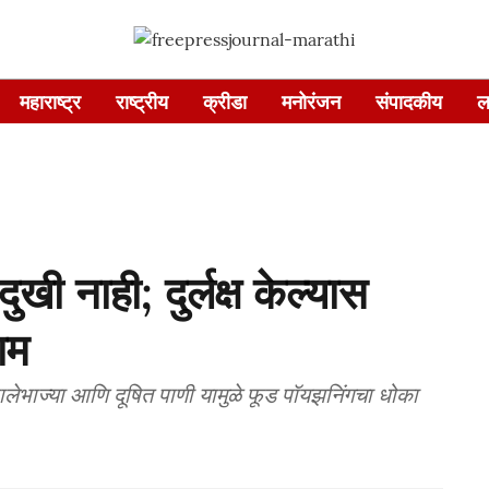
महाराष्ट्र
राष्ट्रीय
क्रीडा
मनोरंजन
संपादकीय
ल
ी नाही; दुर्लक्ष केल्यास
ाम
 पालेभाज्या आणि दूषित पाणी यामुळे फूड पॉयझनिंगचा धोका