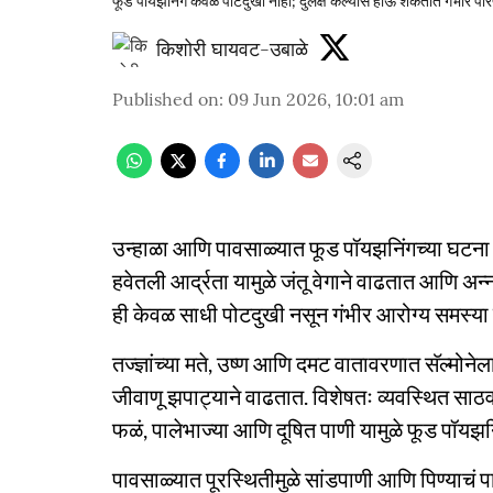
फूड पॉयझनिंग केवळ पोटदुखी नाही; दुर्लक्ष केल्यास होऊ शकतात गंभीर पर
किशोरी घायवट-उबाळे
Published on
:
09 Jun 2026, 10:01 am
उन्हाळा आणि पावसाळ्यात फूड पॉयझनिंगच्या घटना
हवेतली आर्द्रता यामुळे जंतू वेगाने वाढतात आणि अन
ही केवळ साधी पोटदुखी नसून गंभीर आरोग्य समस्या 
तज्ज्ञांच्या मते, उष्ण आणि दमट वातावरणात सॅल्म
जीवाणू झपाट्याने वाढतात. विशेषतः व्यवस्थित साठवण
फळं, पालेभाज्या आणि दूषित पाणी यामुळे फूड पॉयझ
पावसाळ्यात पूरस्थितीमुळे सांडपाणी आणि पिण्याचं