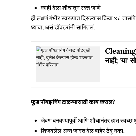
काही वेळा शौचातून रक्त जाणे
ही लक्षणं गंभीर स्वरूपात दिसल्यास किंवा ४८ तासांप
घ्यावा, असं डॉक्टरांनी सांगितलं.
Cleaning T
नाही; 'या' स
फूड पॉयझनिंग टाळण्यासाठी काय कराल?
जेवण बनवण्यापूर्वी आणि शौचानंतर हात स्वच्छ ध
शिजवलेलं अन्न जास्त वेळ बाहेर ठेवू नका.