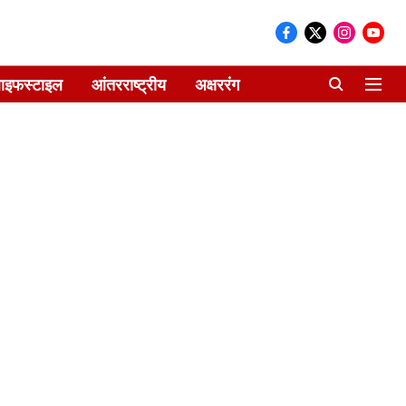
ाइफस्टाइल
आंतरराष्ट्रीय
अक्षररंग