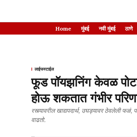
Home
मुंबई
नवी मुंबई
ठाणे
लाईफस्टाईल
फूड पॉयझनिंग केवळ पोटदुख
होऊ शकतात गंभीर परिण
रस्त्यावरील खाद्यपदार्थ, उघड्यावर ठेवलेली फळं,
वाढतो.