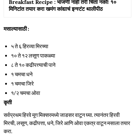
Breakfast Recipe : भाजणी नाही तरी चिंता नको! १०
मिनिटांत तयार करा खमंग कांद्याचं इन्स्टंट थालीपीठ
मसाल्यासाठी :
५ ते ६ हिरव्या मिरच्या
१० ते १२ लसूण पाकळ्या
८ ते १० कढीपत्त्याची पाने
१ चमचा धने
१ चमचा जिरे
१/२ चमचा ओवा
कृती
सर्वप्रथम हिरवे मूग मिक्सरमध्ये जाडसर वाटून घ्या. त्यानंतर हिरवी
मिरची, लसूण, कढीपत्ता, धने, जिरे आणि ओवा एकत्र वाटून मसाला तयार
करा.