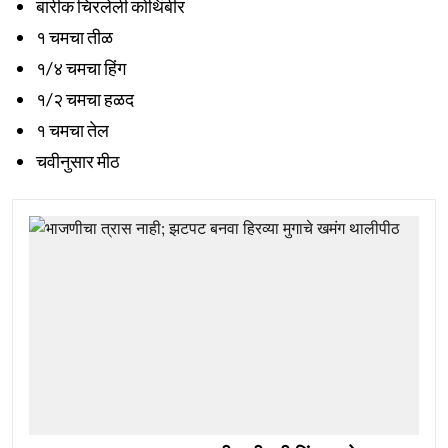
बारीक चिरलेली कोथिंबीर
१ चमचा तीळ
१/४ चमचा हिंग
१/२ चमचा हळद
१ चमचा तेल
चवीनुसार मीठ