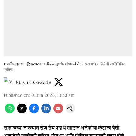
भाजणीचा त्रास नाही; झटपट बनवा हिरव्या मुगाचे खमंग थालीपीठ
'एआय'ने बनविलेली प्रातिनिधिक
प्रतिमा
Mayuri Gawade
Published on
:
01 Jun 2026, 10:43 am
सकाळच्या नाश्त्यात रोज तेच पदार्थ खाऊन अनेकांचा कंटाळा येतो.
अशावेळी काहीतरी चविष्ट, पोटभर आणि पौष्टिक खाण्याची इच्छा होते.