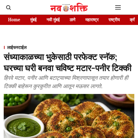
Home
मुंबई
नवी मुंबई
ठाणे
महाराष्ट्र
राष्ट्रीय
क्रीड
लाईफस्टाईल
संध्याकाळच्या भुकेसाठी परफेक्ट स्नॅक;
घरच्या घरी बनवा चविष्ट मटार-पनीर टिक्की
हिरवे मटार, पनीर आणि बटाट्याच्या मिश्रणापासून तयार होणारी ही
टिक्की बाहेरून कुरकुरीत आणि आतून मऊसर लागते.