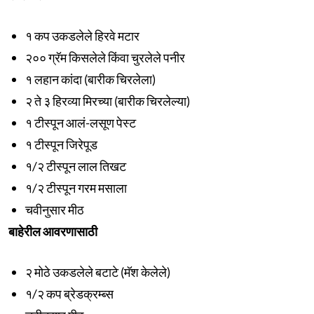
१ कप उकडलेले हिरवे मटार
२०० ग्रॅम किसलेले किंवा चुरलेले पनीर
१ लहान कांदा (बारीक चिरलेला)
२ ते ३ हिरव्या मिरच्या (बारीक चिरलेल्या)
१ टीस्पून आलं-लसूण पेस्ट
१ टीस्पून जिरेपूड
१/२ टीस्पून लाल तिखट
१/२ टीस्पून गरम मसाला
चवीनुसार मीठ
बाहेरील आवरणासाठी
२ मोठे उकडलेले बटाटे (मॅश केलेले)
१/२ कप ब्रेडक्रम्ब्स