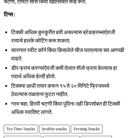
चटणी, टोमॅटो सॉस किंवा दह्यासोबत सर्व्ह करा.
टिप्स :
टिक्की अधिक कुरकुरीत हवी असल्यास ब्रेडक्रम्ब्सऐवजी
रव्याचे हलके कोटिंग करू शकता.
सारणात स्वीट कॉर्न किंवा किसलेले चीज घातल्यास चव आणखी
वाढते.
डीप फ्राय करण्याऐवजी कमी तेलात शॅलो फ्राय केल्यास हा
पदार्थ अधिक हेल्दी होतो.
टिक्क्या आधी तयार करून १५ ते २० मिनिटे फ्रिजमध्ये
ठेवल्यास तळताना फुटत नाहीत.
गरम चहा, हिरवी चटणी किंवा पुदिना-दही डिपसोबत ही टिक्की
अधिक स्वादिष्ट लागते.
Tea Time Snacks
healthy snacks
Evening Snacks