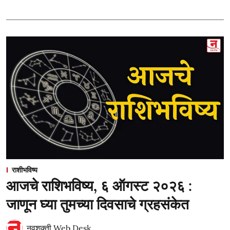
राशीभविष्य
आजचे राशिभविष्य, ६ ऑगस्ट २०२६ :
जाणून घ्या तुमच्या दिवसाचे ग्रहसंकेत
नवशक्ती Web Desk