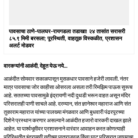
पावसाचा ठाणे-पालघर-रायगडला तडाखा! २४ तासांत सरासरी
८५.९ मिमी बरसला; पूरस्थिती, वाहतूक विस्कळीत, प्रशासन
अलर्ट मोडवर
वारकऱ्यांनी आळंदी, देहूत येऊ नये...
आळंदीत सोमवार सकाळपासून मुसळधार पावसाने हजेरी लावली. नंतर
मात्र पावसाचा जोर काहीसा ओसरला असला तरी रिमझिम पाऊस सुरूच
आहे. सततच्या पावसामुळे इंद्रायणी नदी दुथडी भरून वाहत असून मंदिर
परिसरातही पाणी साचले आहे. दरम्यान, संत ज्ञानेश्वर महाराज आणि संत
तुकाराम महाराज यांच्या पालख्या मंगळवार आणि बुधवारी पंढरपूरच्या
दिशेने प्रस्थान करणार असल्याने आळंदीत हजारो वारकरी दाखल झाले
आहेत. या पार्श्वभूमीवर प्रशासनाने वारंवार आवाहन करत कोणत्याही
परिस्थितीत इंद्रायणी नदीच्या पात्राजवळ किंवा घाट परिसरात जाण्याचा