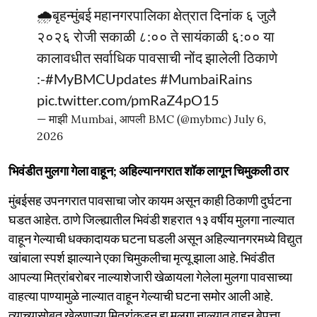
🌧️बृहन्मुंबई महानगरपालिका क्षेत्रात दिनांक ६ जुलै
२०२६ रोजी सकाळी ८:०० ते सायंकाळी ६:०० या
कालावधीत सर्वाधिक पावसाची नोंद झालेली ठिकाणे
:-
#MyBMCUpdates
#MumbaiRains
pic.twitter.com/pmRaZ4pO15
— माझी Mumbai, आपली BMC (@mybmc)
July 6,
2026
भिवंडीत मुलगा गेला वाहून; अहिल्यानगरात शॉक लागून चिमुकली ठार
मुंबईसह उपनगरात पावसाचा जोर कायम असून काही ठिकाणी दुर्घटना
घडत आहेत. ठाणे जिल्ह्यातील भिवंडी शहरात १३ वर्षीय मुलगा नाल्यात
वाहून गेल्याची धक्कादायक घटना घडली असून अहिल्यानगरमध्ये विद्युत
खांबाला स्पर्श झाल्याने एका चिमुकलीचा मृत्यू झाला आहे. भिवंडीत
आपल्या मित्रांबरोबर नाल्याशेजारी खेळायला गेलेला मुलगा पावसाच्या
वाहत्या पाण्यामुळे नाल्यात वाहून गेल्याची घटना समोर आली आहे.
त्याच्यासोबत खेळणाऱ्या मित्रांकडून हा मुलगा नाल्यात वाहून बेपत्ता