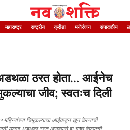
महाराष्ट्र
राष्ट्रीय
क्रीडा
मनोरंजन
संपादकीय
ल
त अडथळा ठरत होता… आईनेच
िमुकल्याचा जीव; स्वतःच दिली
 महिन्यांच्या चिमुकल्याचा आईकडून खून केल्याची
ठी मुलगा अडथळा ठरत असल्याने हा गुन्हा केल्याची