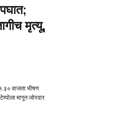
अपघात;
गीच मृत्यू,
मारे १.३० वाजता भीषण
टेम्पोला मागून जोरदार