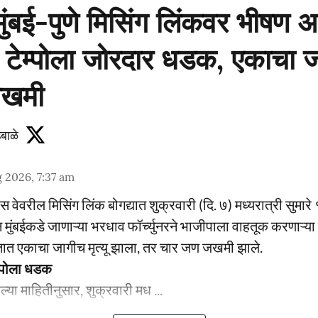
ुंबई-पुणे मिसिंग लिंकवर भीषण 
ची टेम्पोला जोरदार धडक, एकाचा जा
जखमी
बाळे
 2026, 7:37 am
स्प्रेस वेवरील मिसिंग लिंक बोगद्यात शुक्रवारी (दि. ७) मध्यरात्री सु
 मुंबईकडे जाणाऱ्या भरधाव फॉर्च्युनरने भाजीपाला वाहतूक करणाऱ्या 
त एकाचा जागीच मृत्यू झाला, तर चार जण जखमी झाले.
ेम्पोला धडक
ेल्या माहितीनुसार, शुक्रवारी मध ...