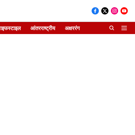
ाइफस्टाइल
आंतरराष्ट्रीय
अक्षररंग