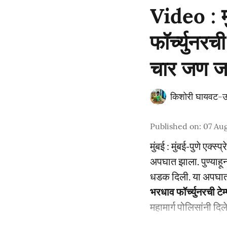
Video : म
फॉर्च्युनर
चार जण 
किशोरी घायवट-उ
Published on
:
07 Aug
मुंबई : मुंबई-पुणे एक्
अपघात झाला. पुण्याहून
धडक दिली. या अपघाता
भरधाव फॉर्च्युनरची ट
महामार्ग पोलिसांनी दिल