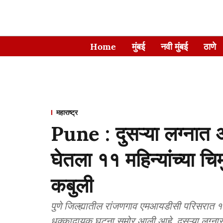
Home
मुंबई
नवी मुंबई
ठाणे
महाराष्ट्र
Pune : दुसऱ्या लग्ना
घेतला ११ महिन्यांच्या च
कबुली
पुणे जिल्ह्यातील रांजणगाव एमआयडीसी परिसरात ११
धक्कादायक घटना समोर आली आहे. दुसऱ्या लग्नासा