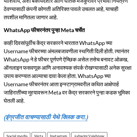
याशिवाय, अशा बेकायदेशीर आणि घातक मजकुरावर प्रभावी नियंत्रण
ठेवण्यासाठी कंपनी कोणती अतिरिक्त पावले उचलत आहे, याचाही
तपशील मागितला जाणार आहे.
WhatsApp फीचरनंतर पुन्हा Meta चर्चेत
काही दिवसांपूर्वीच केंद्र सरकारने भारतात WhatsApp च्या
Username फीचरच्या अंमलबजावणीला स्थगिती दिली होती. त्यानंतर
WhatsApp ने हे फीचर पूर्णपणे ऐच्छिक असेल तसेच बनावट ओळख,
ऑनलाइन फसवणूक आणि अनावश्यक संपर्क रोखण्यासाठी अनेक सुरक्षा
उपाय करण्यात आल्याचा दावा केला होता. WhatsApp च्या
Username फीचरनंतर आता इन्स्टाग्रामवरील कथित आक्षेपार्ह
जाहिरातींच्या मुद्द्यावरून Meta वर केंद्र सरकारने पुन्हा कडक भूमिका
घेतली आहे.
(इंग्रजीत वाचण्यासाठी येथे क्लिक करा.)
Social media
Meta
Instagram
Ashwini Vaishnaw