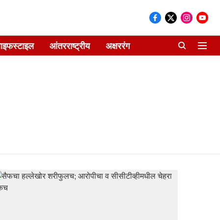
ाइफस्टाइल
आंतरराष्ट्रीय
अक्षररंग