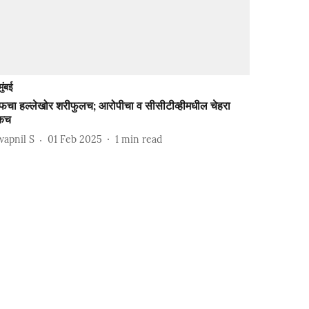
मुंबई
ैफचा हल्लेखोर शरीफुलच; आरोपीचा व सीसीटीव्हीमधील चेहरा
कच
wapnil S
01 Feb 2025
1
min read