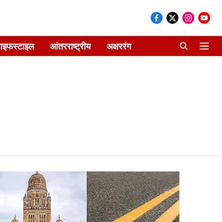
ाइफस्टाइल
आंतरराष्ट्रीय
अक्षररंग